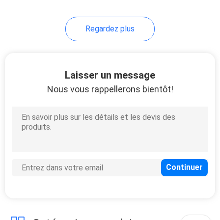
10
Regardez plus
câble résistant au
feu
Laisser un message
Nous vous rappellerons bientôt!
10
Basse fumée câble
nul d'halogène