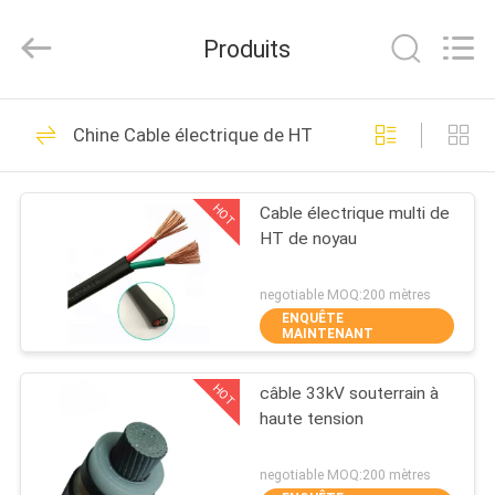
Silk
Road
Enterprise
Produits
Management
Services
Co.,LTD.
All
Rights
MAISON
10
Reserved.
Chine Cable électrique de HT
Cables électriques
PRODUITS
blindés
HOT
Cable électrique multi de
HT de noyau
AU
SUJET
negotiable MOQ:200 mètres
ENQUÊTE
DE
MAINTENANT
10
NOUS
Cables électriques
HOT
câble 33kV souterrain à
haute tension
VISITE
de XLPE
D'USINE
negotiable MOQ:200 mètres