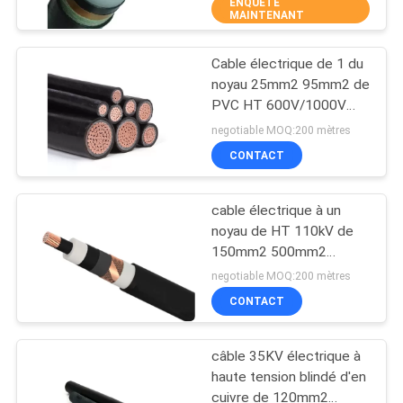
ENQUÊTE
MAINTENANT
CONTRÔLE
Cable électrique de 1 du
DE
10
noyau 25mm2 95mm2 de
QUALITÉ
PVC HT 600V/1000V
Cables électriques
d'isolation
negotiable MOQ:200 mètres
coaxiaux
CONTACTEZ-
CONTACT
NOUS
cable électrique à un
noyau de HT 110kV de
DEMANDEZ
150mm2 500mm2
10
630mm2
UNE
negotiable MOQ:200 mètres
Cable électrique de
CONTACT
CITATION
HT
câble 35KV électrique à
PLAN
haute tension blindé d'en
DU
cuivre de 120mm2