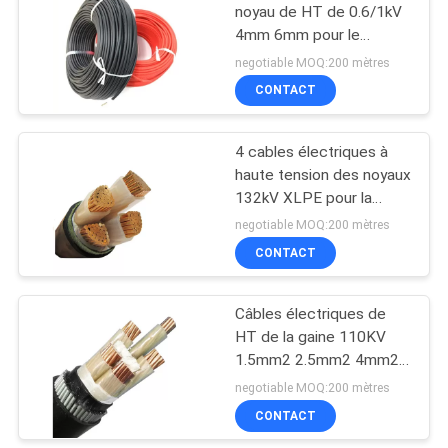
noyau de HT de 0.6/1kV
4mm 6mm pour le
10
panneau solaire
negotiable MOQ:200 mètres
câbles isolés par
CONTACT
PVC
4 cables électriques à
haute tension des noyaux
132kV XLPE pour la
construction
negotiable MOQ:200 mètres
CONTACT
10
Câble empaqueté
Câbles électriques de
HT de la gaine 110KV
par antenne
1.5mm2 2.5mm2 4mm2
de PVC
negotiable MOQ:200 mètres
CONTACT