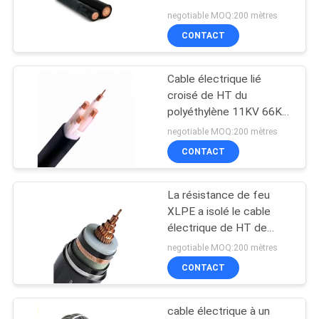
300mm2
negotiable MOQ:200 mètres
SITE
CONTACT
10
PRIVACY
Cables électriques
Cable électrique lié
POLICY
croisé de HT du
de système mv
polyéthylène 11KV 66KV
120mm2 150mm2
negotiable MOQ:200 mètres
CONTACT
La résistance de feu
10
XLPE a isolé le cable
Cables électriques
électrique de HT de
33KV 240mm2
negotiable MOQ:200 mètres
de BT
CONTACT
cable électrique à un