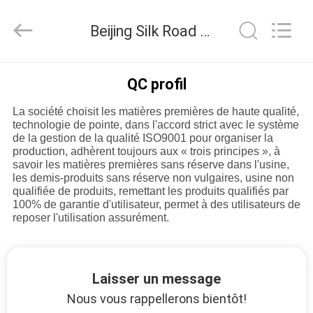
Silk
Road
Enterprise
Beijing Silk Road Enterprise Management Services Co.,LTD Contrôle de la qualité
Management
Services
Co.,LTD.
All
Rights
MAISON
Reserved.
QC profil
La société choisit les matières premières de haute qualité,
PRODUITS
technologie de pointe, dans l'accord strict avec le système
de la gestion de la qualité ISO9001 pour organiser la
production, adhèrent toujours aux « trois principes », à
AU
savoir les matières premières sans réserve dans l'usine,
les demis-produits sans réserve non vulgaires, usine non
SUJET
qualifiée de produits, remettant les produits qualifiés par
100% de garantie d'utilisateur, permet à des utilisateurs de
DE
reposer l'utilisation assurément.
NOUS
VISITE
Laisser un message
D'USINE
Nous vous rappellerons bientôt!