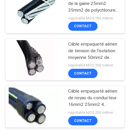
de la gaine 25mm2
35mm2 de polychlorure
10
de vinyle
negotiable MOQ:200 mètres
câbles isolés par
CONTACT
PVC
Câble empaqueté aérien
de tension de l'isolation
moyenne 50mm2 de
PVC/XLPE
negotiable MOQ:200 mètres
CONTACT
10
Câble empaqueté
Câble empaqueté aérien
de noyau du conducteur
par antenne
16mm2 25mm2 4
d'AAAC
negotiable MOQ:200 mètres
CONTACT