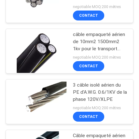
negotiable MOQ:200 mètres
SITE
CONTACT
10
PRIVACY
Cables électriques
câble empaqueté aérien
POLICY
de 10mm2 1500mm2
de système mv
1kv pour le transport
d'énergie
negotiable MOQ:200 mètres
CONTACT
3 câble isolé aérien du
10
PE d'A.W.G. 0.6/1KV de la
Cables électriques
phase 120V/XLPE
negotiable MOQ:200 mètres
de BT
CONTACT
Câble empaqueté aérien