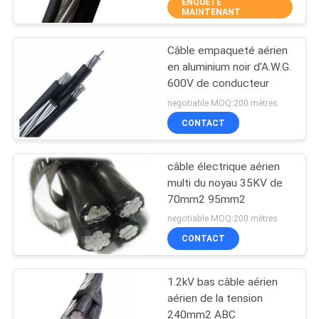
ENQUÊTE
MAINTENANT
CONTRÔLE
Câble empaqueté aérien
DE
10
en aluminium noir d'A.W.G.
QUALITÉ
600V de conducteur
Cables électriques
negotiable MOQ:200 mètres
coaxiaux
CONTACTEZ-
CONTACT
NOUS
câble électrique aérien
multi du noyau 35KV de
DEMANDEZ
70mm2 95mm2
10
UNE
negotiable MOQ:200 mètres
Cable électrique de
CONTACT
CITATION
HT
1.2kV bas câble aérien
PLAN
aérien de la tension
DU
240mm2 ABC