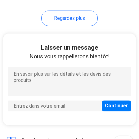
10
Regardez plus
câble résistant au
feu
Laisser un message
Nous vous rappellerons bientôt!
10
Basse fumée câble
nul d'halogène