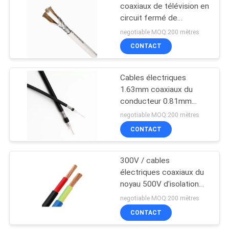
coaxiaux de télévision en
circuit fermé de
10
l'isolation 50ohm 75ohm
negotiable MOQ:200 mètres
RG58 RG59 de PE
câbles isolés par
CONTACT
PVC
Cables électriques
1.63mm coaxiaux du
conducteur 0.81mm
d'OFC pour la télévision
negotiable MOQ:200 mètres
CONTACT
10
Câble empaqueté
300V / cables
électriques coaxiaux du
par antenne
noyau 500V d'isolation
multi de PVC
negotiable MOQ:200 mètres
CONTACT