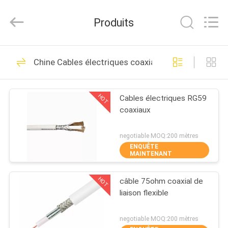
Silk
Road
Enterprise
Produits
Management
Services
Co.,LTD.
All
Rights
MAISON
10
Reserved.
Chine Cables électriques coaxiaux
Cables électriques
PRODUITS
blindés
HOT
Cables électriques RG59
coaxiaux
AU
SUJET
negotiable MOQ:200 mètres
ENQUÊTE
DE
MAINTENANT
10
NOUS
Cables électriques
HOT
câble 75ohm coaxial de
liaison flexible
VISITE
de XLPE
D'USINE
negotiable MOQ:200 mètres