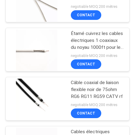
negotiable MOQ:200 mètres
SITE
CONTACT
10
PRIVACY
Cables électriques
Étamé cuivrez les cables
POLICY
électriques 1 coaxiaux
de système mv
du noyau 1000ft pour les
antennes publiques
negotiable MOQ:200 mètres
CONTACT
Câble coaxial de liaison
10
flexible noir de 75ohm
Cables électriques
RG6 RG11 RG59 CATV rf
negotiable MOQ:200 mètres
de BT
CONTACT
Cables électriques