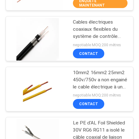
ENQUÊTE
MAINTENANT
CONTRÔLE
Cables électriques
DE
10
coaxiaux flexibles du
QUALITÉ
système de contrôle
Cables électriques
75ohm RG6 1.02mm
negotiable MOQ:200 mètres
coaxiaux
CONTACTEZ-
CONTACT
NOUS
10mm2 16mm2 25mm2
450v/750v a non engainé
DEMANDEZ
le cable électrique à un
10
noyau
UNE
negotiable MOQ:200 mètres
Cable électrique de
CONTACT
CITATION
HT
Le PE d'AL Foil Shielded
PLAN
30V RG6 RG11 a isolé le
DU
câble coaxial de liaison