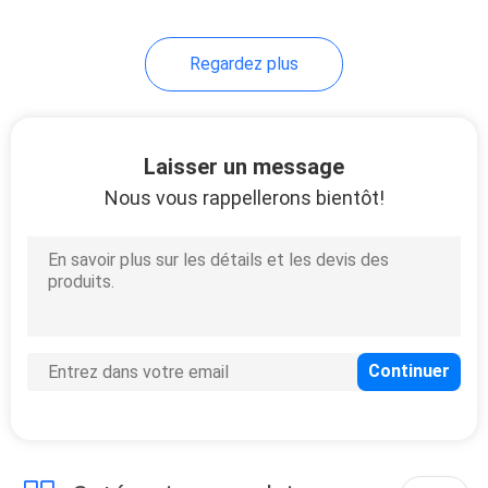
10
Regardez plus
câble résistant au
feu
Laisser un message
Nous vous rappellerons bientôt!
10
Basse fumée câble
nul d'halogène