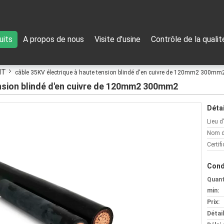
uits
A propos de nous
Visite d'usine
Contrôle de la qualit
HT
câble 35KV électrique à haute tension blindé d'en cuivre de 120mm2 300mm
ension blindé d'en cuivre de 120mm2 300mm2
Détai
Lieu d
Nom d
Certifi
Cond
Quan
min:
Prix:
Détai