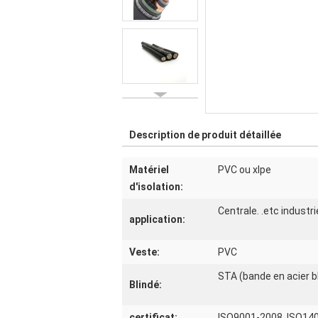
Description de produit détaillée
Matériel
PVC ou xlpe
d'isolation:
Centrale. .etc industri
application:
Veste:
PVC
STA (bande en acier b
Blindé:
certificat:
ISO9001-2008, ISO14