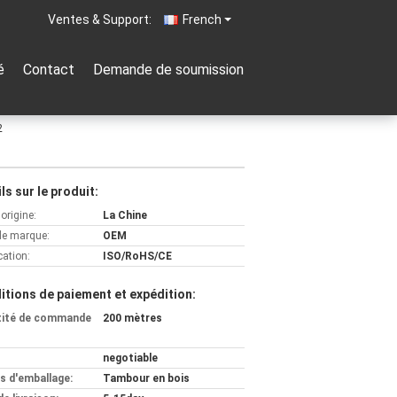
Ventes & Support:
French
é
Contact
Demande de soumission
2
ls sur le produit:
'origine:
La Chine
e marque:
OEM
cation:
ISO/RoHS/CE
itions de paiement et expédition:
tité de commande
200 mètres
negotiable
ls d'emballage:
Tambour en bois