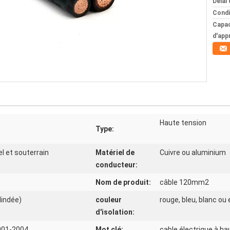
Délai 
Condi
Capac
d'app
Haute tension
Type:
el et souterrain
Matériel de
Cuivre ou aluminium
conducteur:
Nom de produit:
câble 120mm2
lindée)
couleur
rouge, bleu, blanc ou
d'isolation:
001-2004
Mot clé:
cable électrique à ha