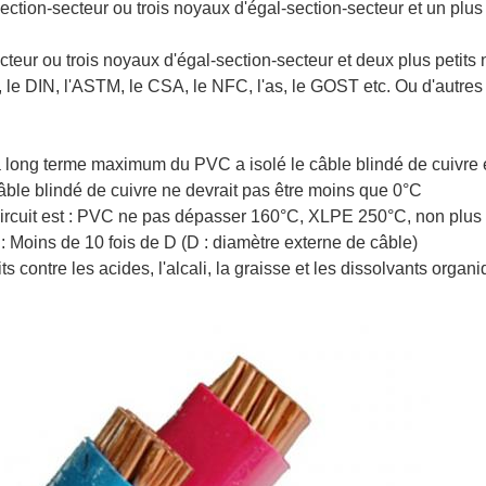
ction-secteur ou trois noyaux d'égal-section-secteur et un plus
eur ou trois noyaux d'égal-section-secteur et deux plus petits 
 le DIN, l'ASTM, le CSA, le NFC, l'as, le GOST etc. Ou d'autre
à long terme maximum du PVC a isolé le câble blindé de cuivr
 câble blindé de cuivre ne devrait pas être moins que 0°C
ircuit est : PVC ne pas dépasser 160°C, XLPE 250°C, non plus 
 : Moins de 10 fois de D (D : diamètre externe de câble)
its contre les acides, l'alcali, la graisse et les dissolvants organ