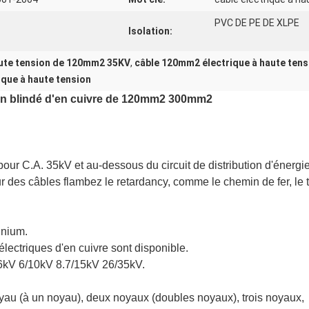
PVC DE PE DE XLPE
Isolation:
aute tension de 120mm2 35KV
,
câble 120mm2 électrique à haute tens
que à haute tension
ion blindé d'en cuivre de 120mm2 300mm2
our C.A. 35kV et au-dessous du circuit de distribution d'énergie
 des câbles flambez le retardancy, comme le chemin de fer, le tunn
inium.
électriques d'en cuivre sont disponible.
6/6kV 6/10kV 8.7/15kV 26/35kV.
yau (à un noyau), deux noyaux (doubles noyaux), trois noyaux,