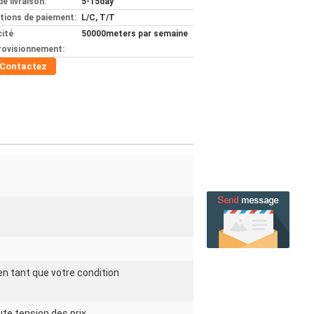
de livraison:
5-15day
tions de paiement:
L/C, T/T
ité
50000meters par semaine
rovisionnement:
Contactez
 en tant que votre condition
ute tension des prix