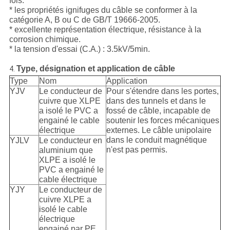
fois.
* les propriétés ignifuges du câble se conformer à la
catégorie A, B ou C de GB/T 19666-2005.
* excellente représentation électrique, résistance à la
corrosion chimique.
* la tension d'essai (C.A.) : 3.5kV/5min.
Type, désignation et application de câble
4.
Type
Nom
Application
YJV
Le conducteur de
Pour s'étendre dans les portes,
cuivre que XLPE
dans des tunnels et dans le
a isolé le PVC a
fossé de câble, incapable de
engainé le cable
soutenir les forces mécaniques
électrique
externes. Le câble unipolaire
dans le conduit magnétique
YJLV
Le conducteur en
n'est pas permis.
aluminium que
XLPE a isolé le
PVC a engainé le
cable électrique
YJY
Le conducteur de
cuivre XLPE a
isolé le cable
électrique
engainé par PE