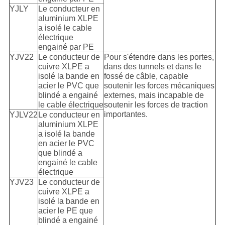
YJLY
Le conducteur en
aluminium XLPE
a isolé le cable
électrique
engainé par PE
YJV22
Le conducteur de
Pour s'étendre dans les portes,
cuivre XLPE a
dans des tunnels et dans le
isolé la bande en
fossé de câble, capable
acier le PVC que
soutenir les forces mécaniques
blindé a engainé
externes, mais incapable de
le cable électrique
soutenir les forces de traction
importantes.
YJLV22
Le conducteur en
aluminium XLPE
a isolé la bande
en acier le PVC
que blindé a
engainé le cable
électrique
YJV23
Le conducteur de
cuivre XLPE a
isolé la bande en
acier le PE que
blindé a engainé