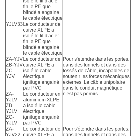
isolé le fil d'acier
fin le PE que
blindé a engainé
le cable électrique
YJLV33
Le conducteur de
cuivre XLPE a
isolé le fil d'acier
fin le PE que
blindé a engainé
le cable électrique
ZA-YJV
Le conducteur de
Pour s'étendre dans les portes,
ZB-YJV
cuivre XLPE a
dans des tunnels et dans des
ZC-
isolé le cable
fossés de câble, incapables de
YJV
électrique
soutenir les forces mécaniques
ignifuge engainé
externes. Le câble unipolaire
par PVC
dans le conduit magnétique
n'est pas permis.
ZA-
Le conducteur en
YJLV
aluminium XLPE
ZB-
a isolé le cable
YJLV
électrique
ZC-
ignifuge engainé
YJLV
par PVC
ZA-
Le conducteur de
Pour s'étendre dans les portes,
YJV22
cuivre XLPE a
dans des tunnels et dans des