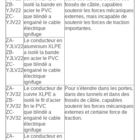
ZB-
isolé la bande en
fossés de câble, capables
YJV22
acier le PVC
soutenir les forces mécaniques
ZC-
que blindé a
externes, mais incapable de
YJV22
engainé le cable
soutenir les forces de traction
électrique
importantes.
ignifuge
ZA-
Le conducteur en
YJLV22
aluminium XLPE
ZB-
a isolé la bande
YJLV22
en acier le PVC
ZC-
que blindé a
YJLV22
engainé le cable
électrique
ignifuge
ZA-
Le conducteur de
Pour s'étendre dans les portes,
YJV32
cuivre XLPE a
dans des tunnels et dans des
ZB-
isolé le fil d'acier
fossés de câble, capables
YJV32
fin le PVC
soutenir les forces mécaniques
ZC-
que blindé a
externes et certaine force de
YJV32
engainé le cable
traction.
électrique
ignifuge
ZA-
Le conducteur en