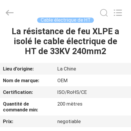
Silk
Road
Enterprise
Management
Services
Cable électrique de HT
Co.,LTD.
All
Rights
La résistance de feu XLPE a
MAISON
Reserved.
isolé le cable électrique de
PRODUITS
HT de 33KV 240mm2
AU
Lieu d'origine:
La Chine
SUJET
Nom de marque:
OEM
DE
Certification:
ISO/RoHS/CE
NOUS
Quantité de
200 mètres
commande min:
VISITE
Prix:
negotiable
D'USINE