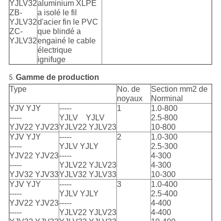
YJLV32
aluminium XLPE
ZB-
a isolé le fil
YJLV32
d'acier fin le PVC
ZC-
que blindé a
YJLV32
engainé le cable
électrique
ignifuge
Gamme de production
5.
Type
No. de
Section mm2 de
noyaux
Norminal
YJV YJY
-----
1
1.0-800
-----
YJLV YJLV
2.5-800
YJV22 YJV23
YJLV22 YJLV23
10-800
YJV YJY
-----
2
1.0-300
-----
YJLV YJLY
2.5-300
YJV22 YJV23
-----
4-300
-----
YJLV22 YJLV23
4-300
YJV32 YJV33
YJLV32 YJLV33
10-300
YJV YJY
-----
3
1.0-400
-----
YJLV YJLY
2.5-400
YJV22 YJV23
-----
4-400
-----
YJLV22 YJLV23
4-400