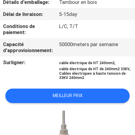
Détails d'emballage:
Tambour en bois
CONTRÔLE
Délai de livraison:
5-15day
DE
Conditions de
L/C, T/T
paiement:
QUALITÉ
Capacité
50000meters par semaine
d'approvisionnement:
CONTACTEZ-
Surligner:
,
NOUS
cable électrique de HT 240mm2
,
cable électrique de HT de 240mm2 33KV
Cables électriques à haute tension de
33KV 240mm2
DEMANDEZ
UNE
MEILLEUR PRIX
CITATION
PLAN
DU