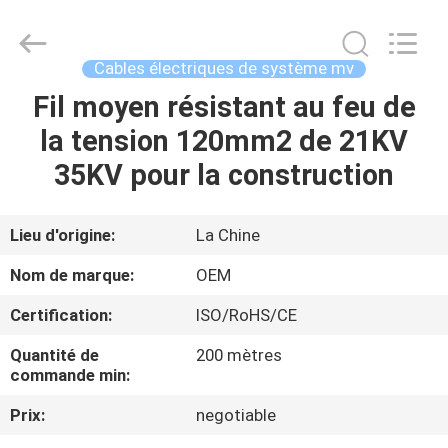
Silk
Road
Enterprise
Management
Services
Cables électriques de système mv
Co.,Ltd..
All
Rights
Fil moyen résistant au feu de
MAISON
Reserved.
la tension 120mm2 de 21KV
PRODUITS
35KV pour la construction
AU
Lieu d'origine:
La Chine
SUJET
Nom de marque:
OEM
DE
Certification:
ISO/RoHS/CE
NOUS
Quantité de
200 mètres
commande min:
VISITE
Prix:
negotiable
D'USINE