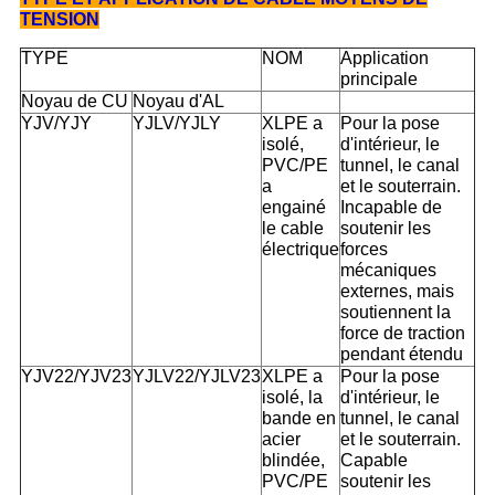
TENSION
TYPE
NOM
Application
principale
Noyau de CU
Noyau d'AL
YJV/YJY
YJLV/YJLY
XLPE a
Pour la pose
isolé,
d'intérieur, le
PVC/PE
tunnel, le canal
a
et le souterrain.
engainé
Incapable de
le cable
soutenir les
électrique
forces
mécaniques
externes, mais
soutiennent la
force de traction
pendant étendu
YJV22/YJV23
YJLV22/YJLV23
XLPE a
Pour la pose
isolé, la
d'intérieur, le
bande en
tunnel, le canal
acier
et le souterrain.
blindée,
Capable
PVC/PE
soutenir les