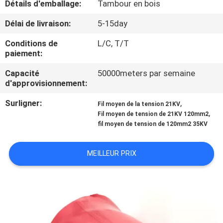
Détails d'emballage:
Tambour en bois
CONTRÔLE
Délai de livraison:
5-15day
DE
Conditions de
L/C, T/T
paiement:
QUALITÉ
Capacité
50000meters par semaine
d'approvisionnement:
CONTACTEZ-
Surligner:
,
NOUS
Fil moyen de la tension 21KV
,
Fil moyen de tension de 21KV 120mm2
fil moyen de tension de 120mm2 35KV
DEMANDEZ
UNE
MEILLEUR PRIX
CITATION
PLAN
DU