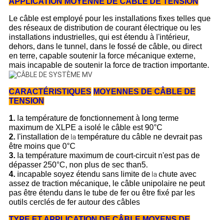
APPLICATION MOYENNE DE CÂBLE DE TENSION
Le câble est employé pour les installations fixes telles que
des réseaux de distribution de courant électrique ou les
installations industrielles, qui est étendu à l'intérieur,
dehors, dans le tunnel, dans le fossé de câble, ou direct
en terre, capable soutenir la force mécanique externe,
mais incapable de soutenir la force de traction importante.
CARACTÉRISTIQUES
MOYENNES
DE CÂBLE DE
TENSION
1.
la température de fonctionnement à long terme
maximum de XLPE a isolé le câble est 90°C
2.
l'installation de
température du câble ne devrait pas
la
être moins que 0°C
3.
la température maximum de court-circuit n'est pas de
dépasser 250°C, non plus de sec than5.
4.
incapable soyez étendu sans limite de
chute avec
la
assez de traction mécanique, le câble unipolaire ne peut
pas être étendu dans le tube de fer ou être fixé par les
outils cerclés de fer autour des câbles
TYPE ET APPLICATION DE CÂBLE MOYENS DE