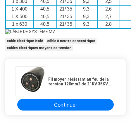
1 x 300
40,5
21/ 35
9,3
2,5
1 X.400
40,5
21/ 35
9,3
2,6
1 X.500
40,5
21/ 35
9,3
2,7
1 x 630
40,5
21/ 35
9,3
2,8
cable électrique isolé
câble à neutre concentrique
cables électriques moyens de tension
Fil moyen résistant au feu de la
tension 120mm2 de 21KV 35KV
pour la construction
Continuer