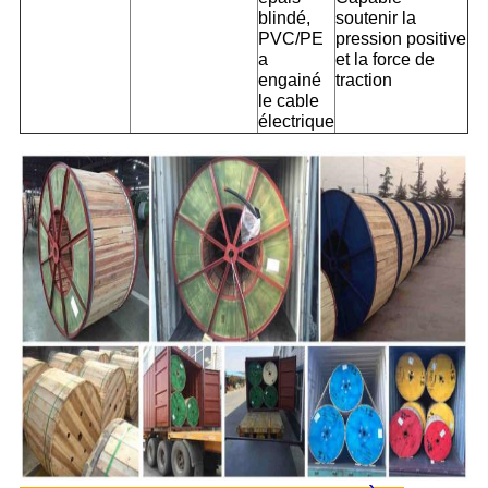
blindé,
soutenir la
PVC/PE
pression positive
a
et la force de
engainé
traction
le cable
électrique