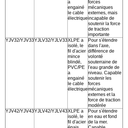
a
forces
engainé
mécaniques
le cable
externes, mais
électrique
incapable de
soutenir la force
de traction
importante
YJV32/YJV33
YJLV32/YJLV33
XLPE a
Pour s'étendre
isolé, le
dans l'axe,
fil d'acier
différence de
mince
volonté
blindé,
souterraine de
PVC/PE
l'eau grande de
a
niveau. Capable
engainé
soutenir les
le cable
forces
électrique
mécaniques
externes et la
force de traction
modérée
YJV42/YJV43
YJLV42/YJLV43
XLPE a
Pour s'étendre
isolé, le
en eau et fond
fil d'acier
de la mer.
épais
Capable