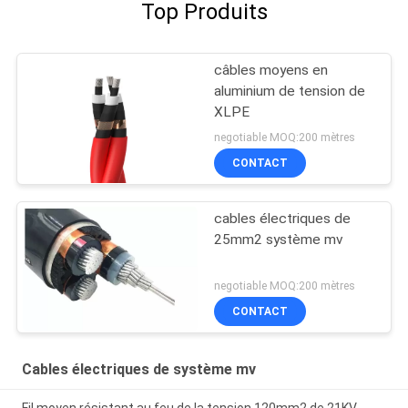
Top Produits
câbles moyens en
aluminium de tension de
XLPE
negotiable MOQ:200 mètres
CONTACT
cables électriques de
25mm2 système mv
negotiable MOQ:200 mètres
CONTACT
Cables électriques de système mv
Fil moyen résistant au feu de la tension 120mm2 de 21KV