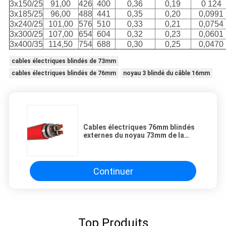
3x150/25
91,00
426
400
0,36
0,19
0 124
3x185/25
96,00
488
441
0,35
0,20
0,0991
3x240/25
101,00
576
510
0,33
0,21
0,0754
3x300/25
107,00
654
604
0,32
0,23
0,0601
3x400/35
114,50
754
688
0,30
0,25
0,0470
cables électriques blindés de 73mm
cables électriques blindés de 76mm
noyau 3 blindé du câble 16mm
Cables électriques 76mm blindés
externes du noyau 73mm de la
gaine 3 de PVC
Continuer
Top Produits