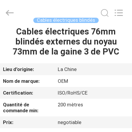
Silk
Road
Enterprise
Management
Services
Cables électriques blindés
Co.,LTD.
All
Rights
Cables électriques 76mm
MAISON
Reserved.
blindés externes du noyau
PRODUITS
73mm de la gaine 3 de PVC
AU
Lieu d'origine:
La Chine
SUJET
Nom de marque:
OEM
DE
Certification:
ISO/RoHS/CE
NOUS
Quantité de
200 mètres
commande min:
VISITE
Prix:
negotiable
D'USINE