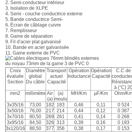
2. Semi-conducteur intérieur
3. Isolation de XLPE
4. Semi - couche conductrice externe
5. Bande conductrice Semi-
6. Écran de câblage cuivre
7. Remplisseur
8. Gaine de séparation
9. Fil d'acier plat galvanisé
10. Bande en acier galvanisée
11. Gaine externe de PVC
Croix
Diamètre
Transport
Opération
Opération
C.C de
évaluée
global
actuel
Inductance
Capacité
conducte
Section
Du câble
Capacité
Résistan
à (°C) 2
mm2
millimètre
Air
(a)
MH/Km
µF/Km
Ohm/K
(a)
moulu
3x35/16
73,00
182
183
0,46
0,11
0 524
3x50/16
76,00
217
214
0,44
0,12
0 387
3x70/16
80,50
269
261
0,41
0,14
0 268
3x95/16
84,50
326
313
0,39
0,16
0 193
3x120/16
88,50
377
356
0,38
0,17
0 153