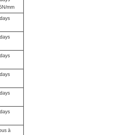
2.5N/mm
days
days
days
days
days
days
ous à