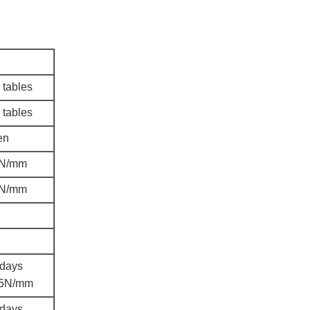
tables
tables
en
5N/mm
5N/mm
days
2.5N/mm
days