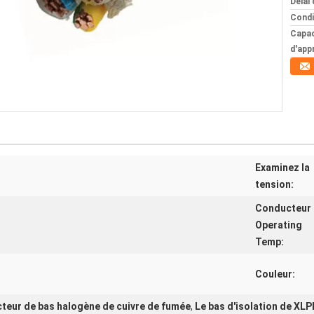
Délai 
Condi
Capac
d'app
Examinez la
tension:
Conducteur
Operating
Temp:
Couleur:
cteur de bas halogène de cuivre de fumée
,
Le bas d'isolation de XLP