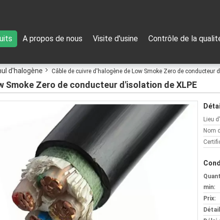
uits
A propos de nous
Visite d'usine
Contrôle de la qualit
ul d'halogène
Câble de cuivre d'halogène de Low Smoke Zero de conducteur d
ow Smoke Zero de conducteur d'isolation de XLPE
Détai
Lieu d
Nom d
Certifi
Cond
Quan
min:
Prix:
Détai