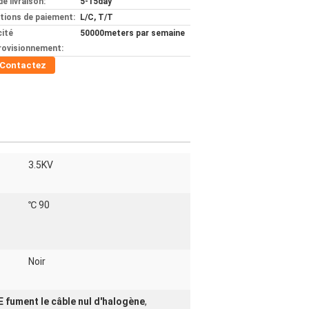
de livraison:
5-15day
tions de paiement:
L/C, T/T
ité
50000meters par semaine
rovisionnement:
Contactez
3.5KV
℃ 90
Noir
E fument le câble nul d'halogène
,