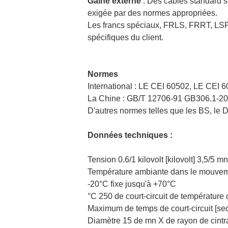
Gaine externe
: Des câbles standard so
exigée par des normes appropriées.
Les francs spéciaux, FRLS, FRRT, LSF
spécifiques du client.
Normes
International : LE CEI 60502, LE CEI
La Chine : GB/T 12706-91 GB306.1-2
D'autres normes telles que les BS, le 
Données techniques :
Tension 0.6/1 kilovolt [kilovolt] 3,5/5 mn
Température ambiante dans le mouvem
-20°C fixe jusqu'à +70°C
°C 250 de court-circuit de température
Maximum de temps de court-circuit [sec
Diamètre 15 de mn X de rayon de cint