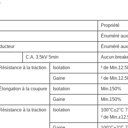
é
Propriété
Énuméré aux 
ducteur
Énuméré aux 
C.A. 3.5kV 5min
Aucun break
Résistance à la traction
Isolation
² de Min.12.
Gaine
² de Min.12.
Élongation à la coupure
Isolation
Min.150%
Gaine
Min.150%
Résistance à la traction
Isolation
100°C±2°C 7
² de Min.±1
Gaine
100°C±2°C 7