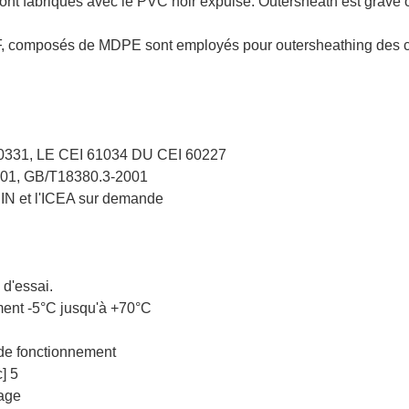
nt fabriqués avec le PVC noir expulsé. Outersheath est gravé ou
, composés de MDPE sont employés pour outersheathing des câb
 60331, LE CEI 61034 DU CEI 60227
001, GB/T18380.3-2001
DIN et l'ICEA sur demande
 d'essai.
ent -5°C jusqu'à +70°C
 de fonctionnement
] 5
rage