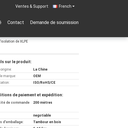
Ventes & Support:
French
é
Contact
Demande de soumission
'isolation de XLPE
ls sur le produit:
'origine:
La Chine
e marque:
OEM
cation:
ISO/RoHS/CE
itions de paiement et expédition:
tité de commande
200 mètres
negotiable
ls d'emballage:
Tambour en bois